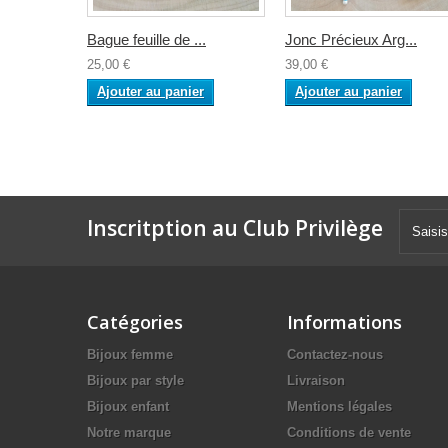
Bague feuille de ...
Jonc Précieux Arg...
25,00 €
39,00 €
Ajouter au panier
Ajouter au panier
Inscritption au Club Privilège
Catégories
Informations
Bijoux femme
Contactez-nous
Bijoux par style
Livraison
Bijoux enfant
Mentions légales
Notre marque
Conditions de vente