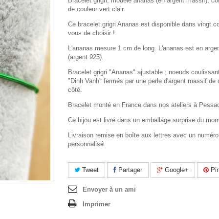
Bracelet grigri, modèle ananas (en argent massif), co
de couleur vert clair.
Ce bracelet grigri Ananas est disponible dans vingt co
vous de choisir !
L'ananas mesure 1 cm de long. L'ananas est en arge
(argent 925).
Bracelet grigri "Ananas" ajustable ; noeuds coulissan
"Dinh Vanh" fermés par une perle d'argent massif de
côté.
Bracelet monté en France dans nos ateliers à Pessa
Ce bijou est livré dans un emballage surprise du mo
Livraison remise en boîte aux lettres avec un numéro
personnalisé.
Tweet
Partager
Google+
Pin
Envoyer à un ami
Imprimer