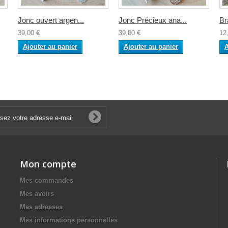
Jonc ouvert argen...
Jonc Précieux ana...
Bra
39,00 €
39,00 €
12
Ajouter au panier
Ajouter au panier
A
Mon compte
Mes commandes
Mes avoirs
Mes adresses
Mes informations personnelles