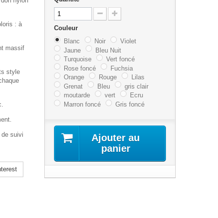
rdon nylon
loris : à
Couleur
Blanc
Noir
Violet
nt massif
Jaune
Bleu Nuit
Turquoise
Vert foncé
Rose foncé
Fuchsia
ts style
Orange
Rouge
Lilas
 chaque
Grenat
Bleu
gris clair
moutarde
vert
Ecru
c.
Marron foncé
Gris foncé
ment.
 de suivi
Ajouter au
panier
terest