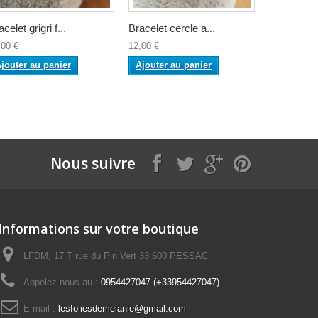
celet grigri f...
Bracelet cercle a...
Bracelet c
,00 €
12,00 €
12,00 €
jouter au panier
Ajouter au panier
Ajouter a
Nous suivre
Informations sur votre boutique
LFDM, 17 T rue du Pin Vert 33 600 PESSAC
Appelez-nous au :
0954427047 (+33954427047)
E-mail :
lesfoliesdemelanie@gmail.com