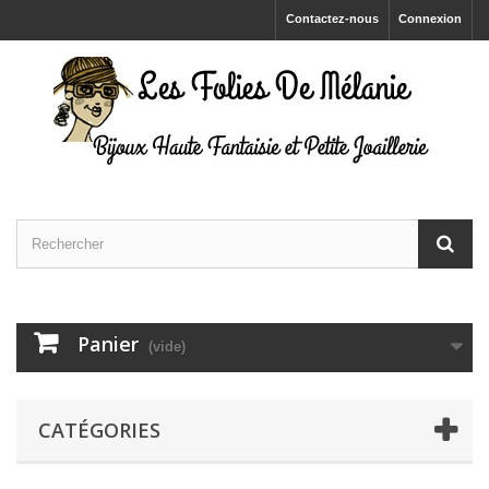
Contactez-nous
Connexion
Panier
(vide)
CATÉGORIES