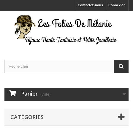
Contactez-nous
Connexion
Panier
(vide)
CATÉGORIES