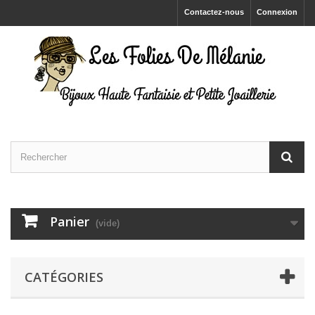
Contactez-nous
Connexion
Panier
(vide)
CATÉGORIES