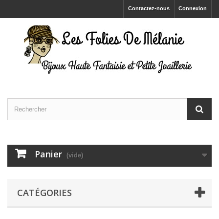
Contactez-nous
Connexion
Panier
(vide)
CATÉGORIES