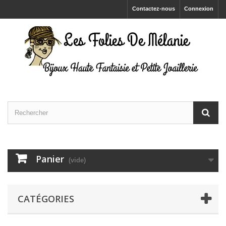
Contactez-nous
Connexion
Panier
(vide)
CATÉGORIES