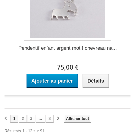
Pendentif enfant argent motif chevreau na...
75,00 €
Ajouter au panier
Détails
1
2
3
...
8
Afficher tout
Résultats 1 - 12 sur 91.