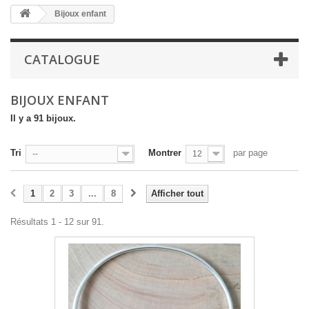
Bijoux enfant
CATALOGUE
BIJOUX ENFANT
Il y a 91 bijoux.
Tri
Montrer
par page
--
12
1
2
3
...
8
Afficher tout
Résultats 1 - 12 sur 91.