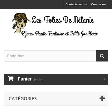
Contactez-nous
Connexion
Panier
(vide)
CATÉGORIES