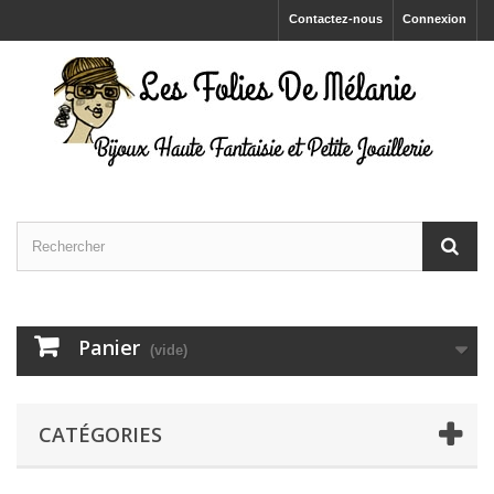
Contactez-nous
Connexion
Panier
(vide)
CATÉGORIES