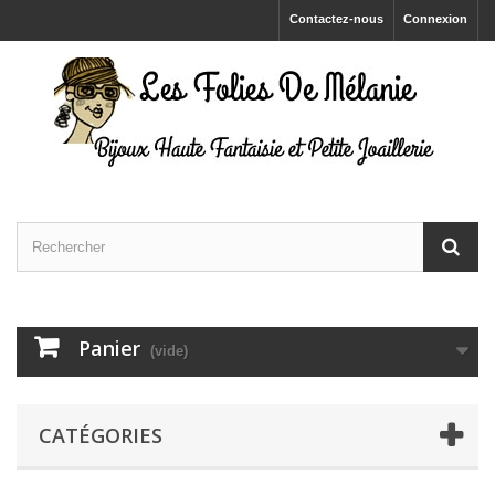
Contactez-nous
Connexion
Panier
(vide)
CATÉGORIES