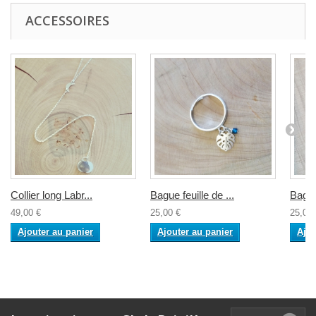
ACCESSOIRES
Collier long Labr...
Bague feuille de ...
Bague
49,00 €
25,00 €
25,00 
Ajouter au panier
Ajouter au panier
Ajou