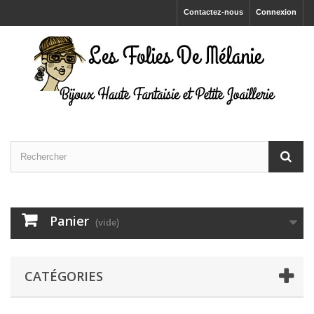
Contactez-nous
Connexion
Panier
(vide)
CATÉGORIES