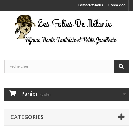
Contactez-nous
Connexion
Panier
(vide)
CATÉGORIES