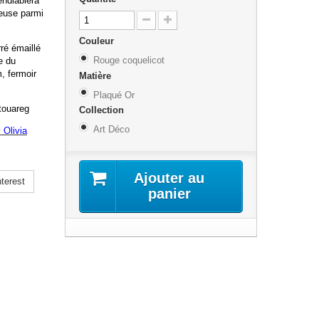
endiablera
euse parmi
Couleur
rré émaillé
Rouge coquelicot
e du
, fermoir
Matière
Plaqué Or
 touareg
Collection
Art Déco
y Olivia
Ajouter au
terest
panier