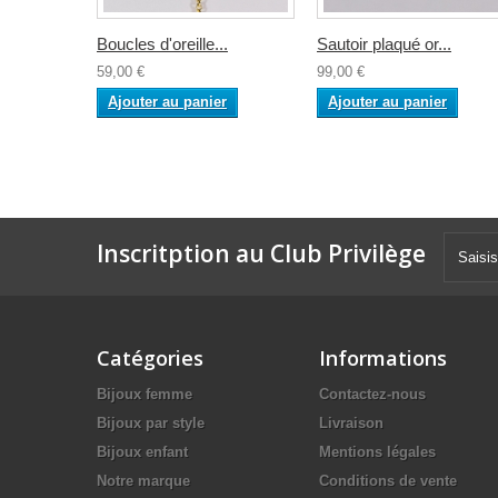
Boucles d'oreille...
Sautoir plaqué or...
59,00 €
99,00 €
Ajouter au panier
Ajouter au panier
Inscritption au Club Privilège
Catégories
Informations
Bijoux femme
Contactez-nous
Bijoux par style
Livraison
Bijoux enfant
Mentions légales
Notre marque
Conditions de vente