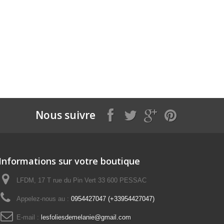
Nous suivre
Informations sur votre boutique
LFDM, 17 T rue du Pin Vert 33 600 PESSAC
Appelez-nous au :
0954427047 (+33954427047)
E-mail :
lesfoliesdemelanie@gmail.com