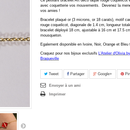
Ce pétillant bracelet Art déco laqué rouge coquelicot 
avec coquetterie vos mouvements. Devenez la men
vos amies !
Bracelet plaqué or (3 microns, or 18 carats), motif ca
rouge coquelicot, diagonale de 1.4 cm, longueur total
bracelet déployé 18 cm, ajustable à 16 cm et 17.5 cm
mousqueton.
Egalement disponible en Ivoire, Noir, Orange et Bleu
Craquez pour nos bijoux exclusifs
L'Atelier d'Olivia b
Braqueville
Tweet
Partager
Google+
Pin
Envoyer à un ami
Imprimer