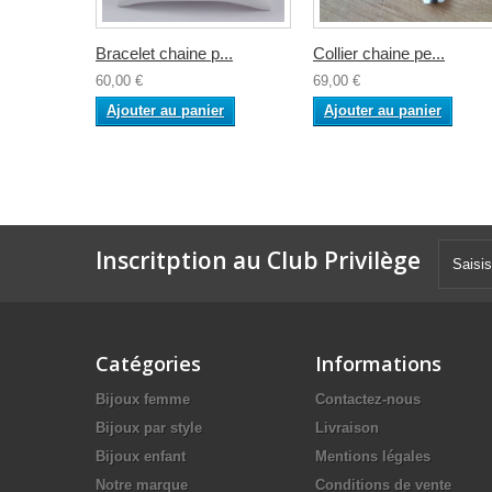
Bracelet chaine p...
Collier chaine pe...
60,00 €
69,00 €
Ajouter au panier
Ajouter au panier
Inscritption au Club Privilège
Catégories
Informations
Bijoux femme
Contactez-nous
Bijoux par style
Livraison
Bijoux enfant
Mentions légales
Notre marque
Conditions de vente