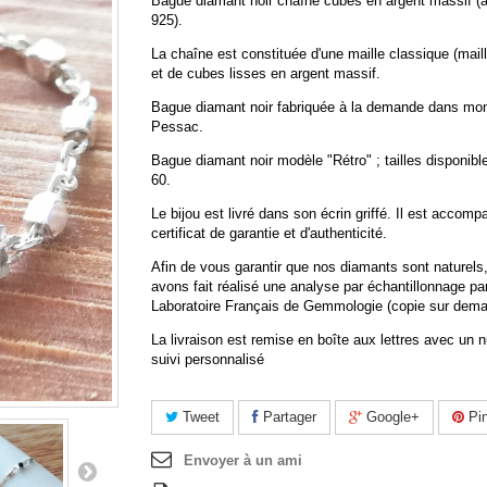
Bague diamant noir chaîne cubes en argent massif (a
925).
La chaîne est constituée d'une maille classique (maill
et de cubes lisses en argent massif.
Bague diamant noir fabriquée à la demande dans mon 
Pessac.
Bague diamant noir modèle "Rétro" ; tailles disponibl
60.
Le bijou est livré dans son écrin griffé. Il est accom
certificat de garantie et d'authenticité.
Afin de vous garantir que nos diamants sont naturels
avons fait réalisé une analyse par échantillonnage par
Laboratoire Français de Gemmologie (copie sur dema
La livraison est remise en boîte aux lettres avec un
suivi personnalisé
Tweet
Partager
Google+
Pin
Envoyer à un ami