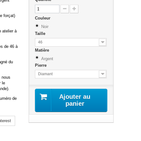
rgent
e forçat)
Couleur
Noir
atelier à
Taille
46
es de 46 à
Matière
Argent
pagné du
Pierre
Diamant
, nous
 le
nde).
Ajouter au
 numéro de
panier
terest