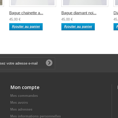
Bague chainette a...
Bague diamant noi...
Di
45,00 €
45,00 €
45
Ajouter au panier
Ajouter au panier
A
Mon compte
Mes commandes
Mes avoirs
Mes adresses
Mes informations personnelles