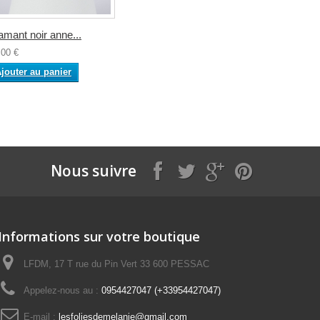
amant noir anne...
,00 €
jouter au panier
Nous suivre
Informations sur votre boutique
LFDM, 17 T rue du Pin Vert 33 600 PESSAC
Appelez-nous au :
0954427047 (+33954427047)
E-mail :
lesfoliesdemelanie@gmail.com