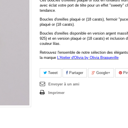
Ces boucles d'oreilles plaqué or tout en rondeurs illu
avec éclat votre port de tête pour un effet "sweety" c
tendance.
Boucles d'oreilles plaqué or (18 carats), fermoir "puce 
plaqué or (18 carats).
Boucles d'oreilles disponible en version argent massif
925) et en version plaqué or (18 carats) et inclusion d
couleur lilas.
Retrouvez l'ensemble de notre sélection des élégants
la marque
L'Atelier d'Olivia by Olivia Braqueville
Tweet
Partager
Google+
Pin
Envoyer à un ami
Imprimer