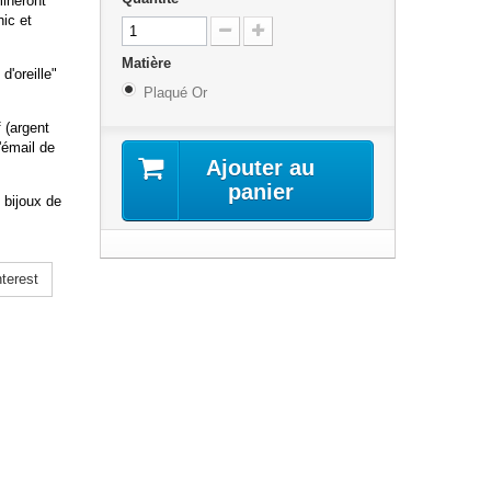
mineront
hic et
Matière
d'oreille"
Plaqué Or
 (argent
'émail de
Ajouter au
panier
 bijoux de
terest