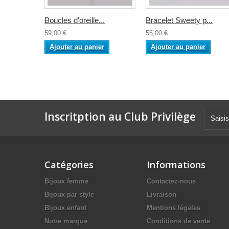
Boucles d'oreille...
Bracelet Sweety p...
59,00 €
55,00 €
Ajouter au panier
Ajouter au panier
Inscritption au Club Privilège
Catégories
Informations
Bijoux femme
Contactez-nous
Bijoux par style
Livraison
Bijoux enfant
Mentions légales
Notre marque
Conditions de vente