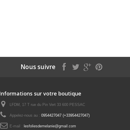
Nous suivre
Informations sur votre boutique
LFDM, 17 T rue du Pin Vert 33 600 PESSAC
Appelez-nous au :
0954427047 (+33954427047)
E-mail :
lesfoliesdemelanie@gmail.com