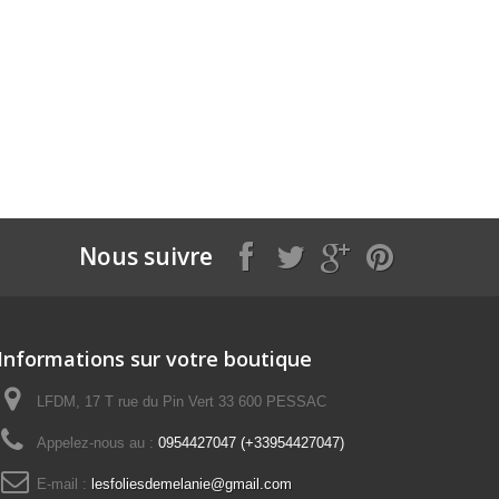
Nous suivre
Informations sur votre boutique
LFDM, 17 T rue du Pin Vert 33 600 PESSAC
Appelez-nous au :
0954427047 (+33954427047)
E-mail :
lesfoliesdemelanie@gmail.com