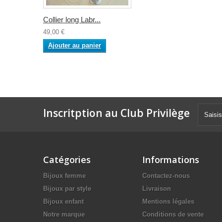
Collier long Labr...
49,00 €
Ajouter au panier
Inscritption au Club Privilège
Catégories
Informations
Bijoux femme
Contactez-nous
Bijoux par style
Livraison
Bijoux enfant
Mentions légales
Notre marque
Conditions de vente