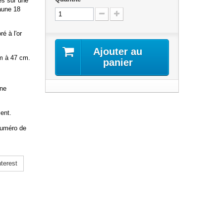
es sur une
jaune 18
é à l'or
Ajouter au
cm à 47 cm.
panier
ine
ent.
 numéro de
terest