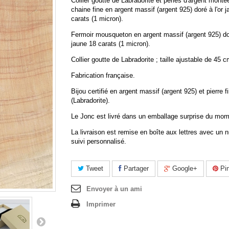
Collier goutte de Labradorite et perles d'argent monté
chaine fine en argent massif (argent 925) doré à l'or 
carats (1 micron).
Fermoir mousqueton en argent massif (argent 925) dor
jaune 18 carats (1 micron).
Collier goutte de Labradorite ; taille ajustable de 45 
Fabrication française.
Bijou certifié en argent massif (argent 925) et pierre f
(Labradorite).
Le Jonc est livré dans un emballage surprise du mom
La livraison est remise en boîte aux lettres avec un
suivi personnalisé.
Tweet
Partager
Google+
Pin
Envoyer à un ami
Imprimer