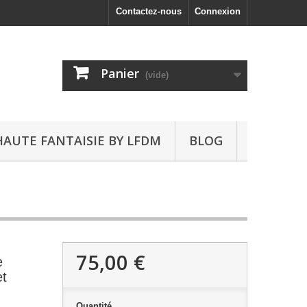
Contactez-nous
Connexion
Panier
(vide)
HAUTE FANTAISIE BY LFDM
BLOG
75,00 €
e
et
Quantité