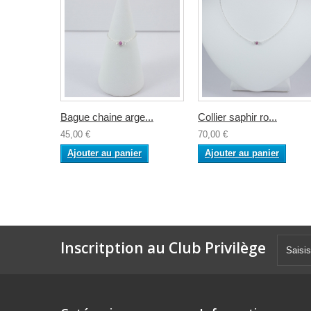
Bague chaine arge...
Collier saphir ro...
45,00 €
70,00 €
Ajouter au panier
Ajouter au panier
Inscritption au Club Privilège