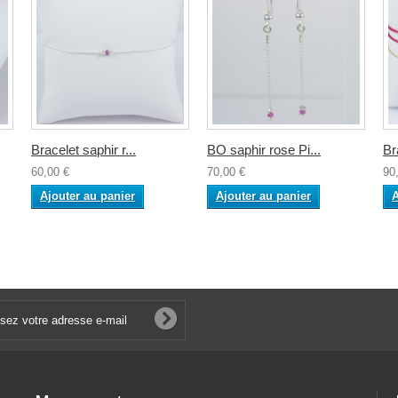
Bracelet saphir r...
BO saphir rose Pi...
Br
60,00 €
70,00 €
90
Ajouter au panier
Ajouter au panier
A