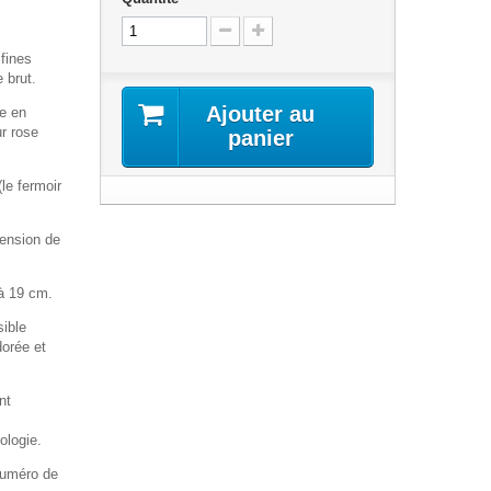
 fines
 brut.
Ajouter au
se en
ur rose
panier
le fermoir
tension de
'à 19 cm.
sible
dorée et
nt
ologie.
 numéro de