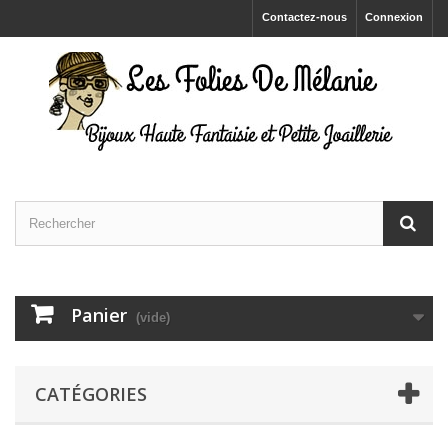
Contactez-nous
Connexion
Panier
(vide)
CATÉGORIES