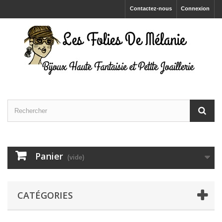
Contactez-nous
Connexion
Panier
(vide)
CATÉGORIES