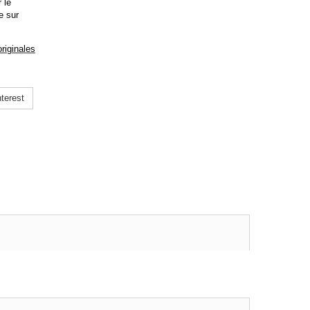
 le
e sur
riginales
terest