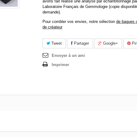
avons fait réalisé une analyse par échantillonnage par
Laboratoire Français de Gemmologie (copie disponibl
demande).
Pour combler vos envies, notre sélection
de bagues o
de créateur
Tweet
Partager
Google+
Pin
Envoyer à un ami
Imprimer