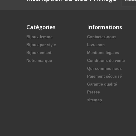
Catégories
Informations
Bijoux femme
Contactez-nous
Bijoux par style
Livraison
Bijoux enfant
Mentions légales
Notre marque
Conditions de vente
Qui sommes nous
Paiement sécurisé
Garantie qualité
Presse
sitemap