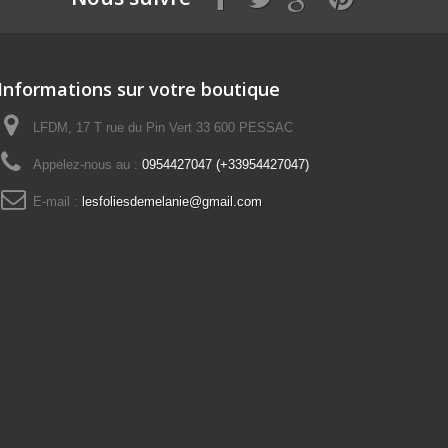
Informations sur votre boutique
LFDM, 17 T rue du Pin Vert 33 600 PESSAC
Appelez-nous au :
0954427047 (+33954427047)
E-mail :
lesfoliesdemelanie@gmail.com