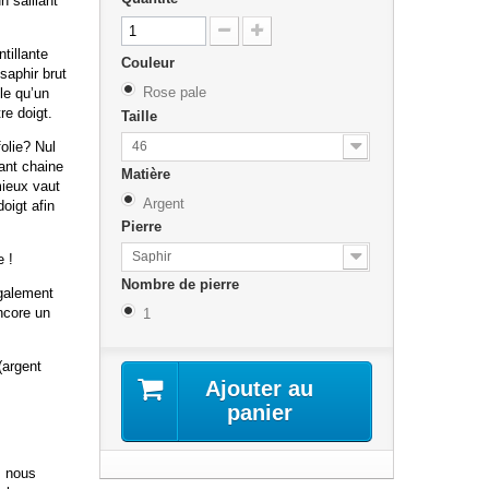
n saillant
tillante
Couleur
 saphir brut
Rose pale
le qu’un
re doigt.
Taille
46
olie? Nul
ant chaine
Matière
mieux vaut
Argent
doigt afin
Pierre
Saphir
e !
Nombre de pierre
également
ncore un
1
(argent
Ajouter au
panier
, nous