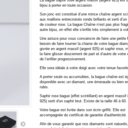
La bague saphir rose argent massif (argent 925) est u
bijou à porter en toute occasion.
Son jonc est constitué d’une mince chaîne argent scin
aux maillons entrecroisés ronds brillants et serti d’un
de couleur rose. La bague Chaîne n’est pas plus fragi
autre bijou, en effet elle s'enfile très simplement à vot
Une astuce pour vous convaincre de faire une petite f
besoin de faire tourner la chaine de votre bague diam
givrée en argent massif (argent 925) et saphir rose, 
la faire glisser doucement de part et d’autre de votre 
de l’enfiler progressivement.
Elle sera idéale à votre doigt avec votre tenue favorit
A porter seule ou accumulées, la bague chaîne est 
disponible avec un diamant, une émeraude ou bien e
rubis.
Saphir rose bague (effet scintillant) en argent massif 
925) serti d'un saphir brut. Existe de la taille 46 à 60.
Votre bague est livrée dans son écrin griffé. Elle est
accompagnée du certificat de garantie d'authenticité.
Afin de vous garantir que nos diamants sont naturels