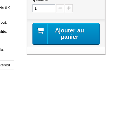
 de 0.9
jou).
Ajouter au
lité.
panier
fé.
terest