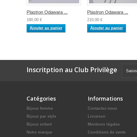
Plastron Odawara ...
Plastron Odawara ...
180,00 €
210,00 €
Ajouter au panier
Ajouter au panier
Inscritption au Club Privilège
Catégories
Informations
Bijoux femme
Contactez-nous
Bijoux par style
Livraison
Bijoux enfant
Mentions légales
Notre marque
Conditions de vente