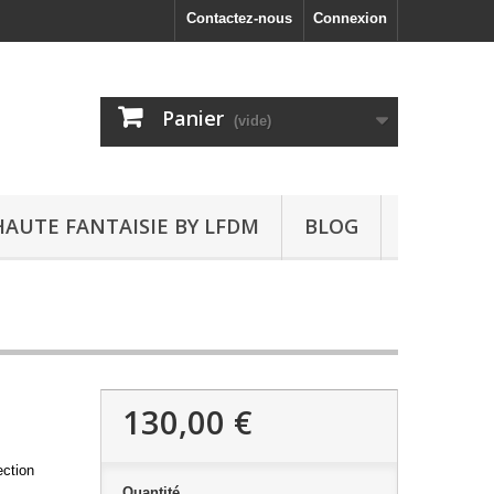
Contactez-nous
Connexion
Panier
(vide)
HAUTE FANTAISIE BY LFDM
BLOG
130,00 €
M
ection
Quantité