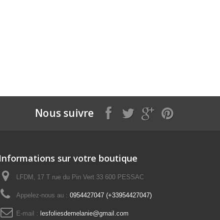
Nous suivre
Informations sur votre boutique
LFDM, 17 T rue du Pin Vert 33 600 PESSAC
Appelez-nous au :
0954427047 (+33954427047)
E-mail :
lesfoliesdemelanie@gmail.com