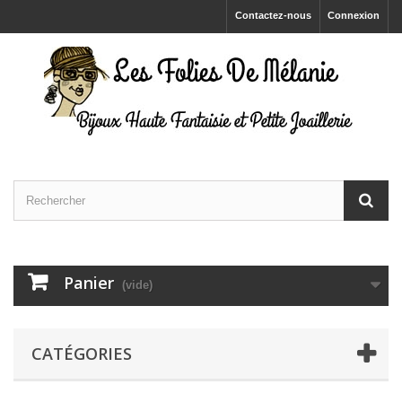
Contactez-nous
Connexion
Panier
(vide)
CATÉGORIES