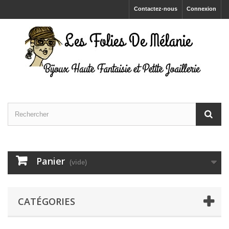
Contactez-nous
Connexion
Panier
(vide)
CATÉGORIES