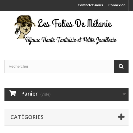
Contactez-nous
Connexion
Panier
(vide)
CATÉGORIES