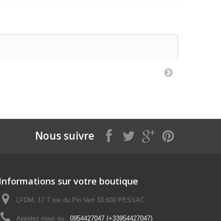
Nous suivre
Informations sur votre boutique
LFDM, 17 T rue du Pin Vert 33 600 PESSAC
Appelez-nous au :
0954427047 (+33954427047)