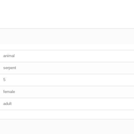
animal
serpent
5
female
adult