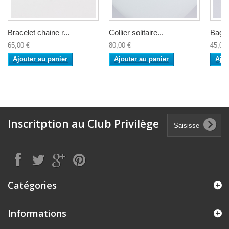
Bracelet chaine r...
Collier solitaire...
Bague
65,00 €
80,00 €
45,00 
Ajouter au panier
Ajouter au panier
Ajou
Inscritption au Club Privilège
Catégories
Informations