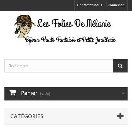
Contactez-nous
Connexion
Panier
(vide)
CATÉGORIES