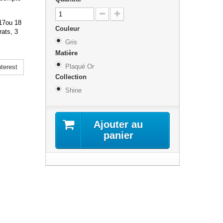
 17ou 18
Couleur
rats, 3
Gris
Matière
Plaqué Or
terest
Collection
Shine
Ajouter au
panier