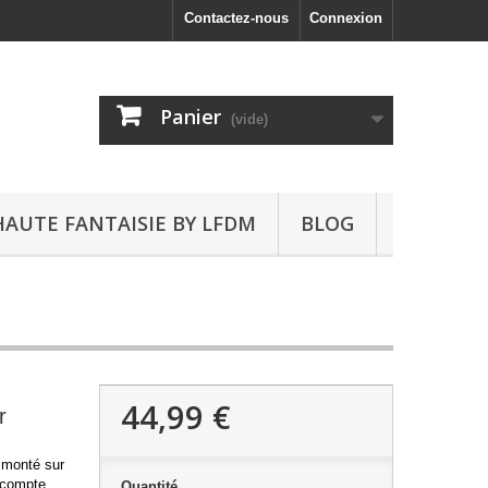
Contactez-nous
Connexion
Panier
(vide)
HAUTE FANTAISIE BY LFDM
BLOG
44,99 €
r
) monté sur
t compte
Quantité