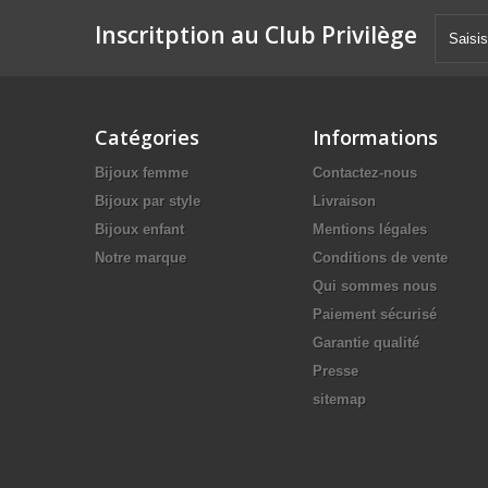
Inscritption au Club Privilège
Catégories
Informations
Bijoux femme
Contactez-nous
Bijoux par style
Livraison
Bijoux enfant
Mentions légales
Notre marque
Conditions de vente
Qui sommes nous
Paiement sécurisé
Garantie qualité
Presse
sitemap