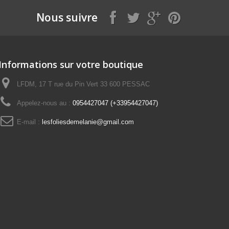
Nous suivre
Informations sur votre boutique
LFDM, 17 T rue du Pin Vert 33 600 PESSAC
Appelez-nous au :
0954427047 (+33954427047)
E-mail :
lesfoliesdemelanie@gmail.com