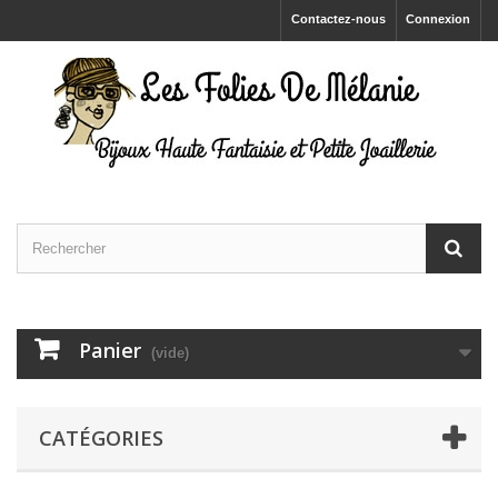
Contactez-nous
Connexion
Panier
(vide)
CATÉGORIES