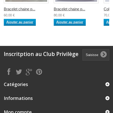
Bracelet chaine p...
Bracelet chaine p...
Collie
60,00 €
80,00 €
70,00 
Ajouter au panier
Ajouter au panier
Ajou
Inscritption au Club Privilège
Catégories
Informations
Mon compte