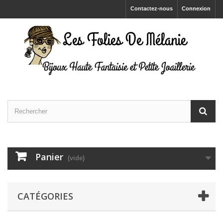
Contactez-nous
Connexion
Panier
(vide)
CATÉGORIES