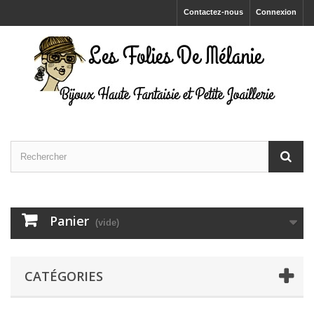
Contactez-nous
Connexion
Panier
(vide)
CATÉGORIES