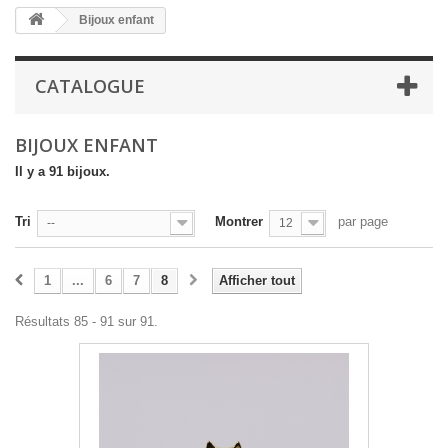
Bijoux enfant
CATALOGUE
BIJOUX ENFANT
Il y a 91 bijoux.
Tri
Montrer
par page
--
12
1
...
6
7
8
Afficher tout
Résultats 85 - 91 sur 91.