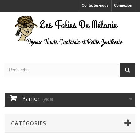
Contactez-nous
Connexion
Panier
(vide)
CATÉGORIES