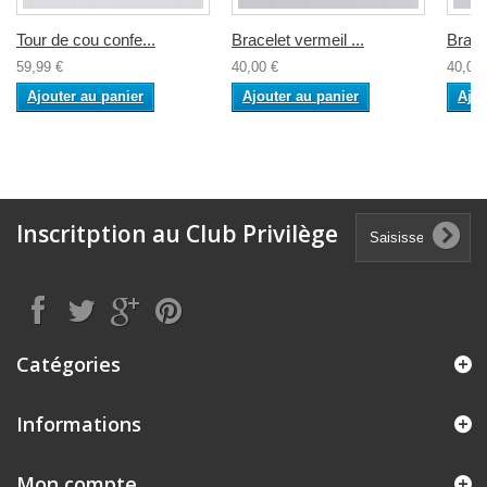
Tour de cou confe...
Bracelet vermeil ...
Bracel
59,99 €
40,00 €
40,00 
Ajouter au panier
Ajouter au panier
Ajou
Inscritption au Club Privilège
Catégories
Informations
Mon compte