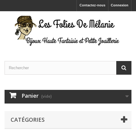
Contactez-nous
Connexion
Panier
(vide)
CATÉGORIES