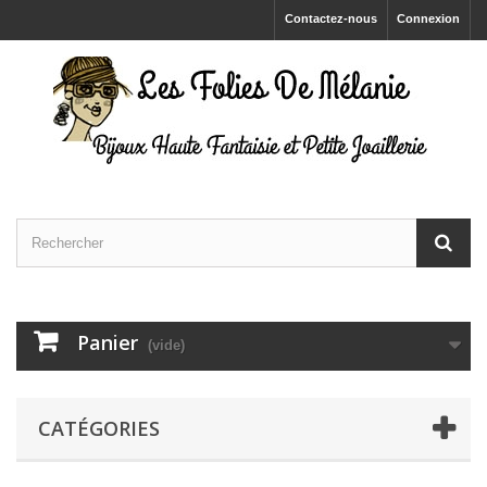
Contactez-nous
Connexion
Panier
(vide)
CATÉGORIES