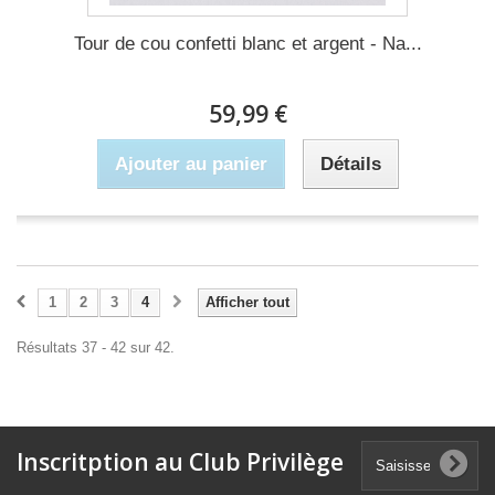
Tour de cou confetti blanc et argent - Na...
59,99 €
Ajouter au panier
Détails
1
2
3
4
Afficher tout
Résultats 37 - 42 sur 42.
Inscritption au Club Privilège