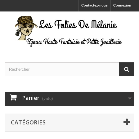
Contactez-nous
Connexion
Panier
(vide)
CATÉGORIES