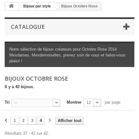
Bijoux par style
Bijoux Octobre Rose
CATALOGUE
Notre sélection de bijoux créateurs pour Octobre Rose 2014
Mesdames, Mesdemoiselles, prenez soin de vous et faites-vous
plaisir !
BIJOUX OCTOBRE ROSE
Il y a 42 bijoux.
Tri
Montrer
par page
--
12
1
2
3
4
Afficher tout
Résultats 37 - 42 sur 42.